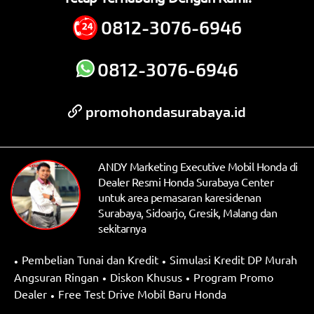
sebelumnya
USB Connector
0812-3076-6946
New Honda HRV yang dijual disini merupakan
Remote Engine Start
mobil baru dalam kondisi belum terpakai,
One Push Ignition System
diproduksi secara resmi oleh Honda Indonesia,
0812-3076-6946
Tilt & Telescopic Steering Wheel
di distribusikan oleh Honda Surabaya Center dan
Paddle Shift (tipe RS / SE / E)
mempunyai sertifikat bergaransi hingga 3 Tahun
promohondasurabaya.id
atau 100.000km
Hands-Free Telephone Switch
Audio Steering Switch
3-Mode Drive System (tipe RS)
ANDY Marketing Executive Mobil Honda di
ECO Assist™
Dealer Resmi Honda Surabaya Center
Leather-Wrapped Steering Wheel & Shift
untuk area pemasaran karesidenan
Surabaya, Sidoarjo, Gresik, Malang dan
Knob
sekitarnya
Automatic Air Conditioning System
Rear AC Ventilation & Double USB Charger
Pembelian Tunai dan Kredit
Simulasi Kredit DP Murah
Front Side Air Diffusion Outlet
Angsuran Ringan
Diskon Khusus
Program Promo
Seat Upholstery
Dealer
Free Test Drive Mobil Baru Honda
Panoramic Glass Roof (tipe RS / SE)