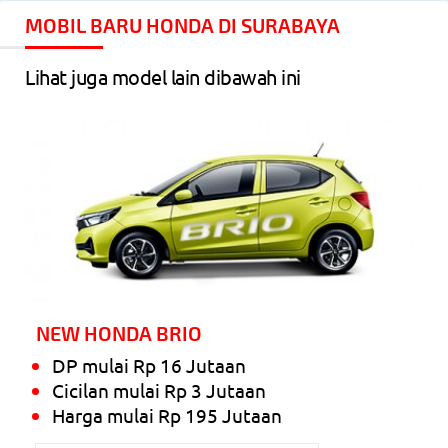
Katup i-VTEC + DBW
MOBIL BARU HONDA DI SURABAYA
Tipe Turbo RS : 1498cc Turbo DOHC 4
Silinder Segaris 16 Katup VTEC + DBW
Lihat juga model lain dibawah ini
Tenaga Mesin
121ps pada 6600rpm dengan torsi
145Nm pada 4300rpm
Tipe Turbo RS : 177ps pada 6000rpm
dengan torsi 240Nm pada 1700-
4500rpm
Transmisi Continuously Variable
Transmission(CVT)
NEW HONDA BRIO
Front Engine – Front Wheel Drive (FF)
DP mulai Rp 16 Jutaan
Euro 4 Certified
Cicilan mulai Rp 3 Jutaan
Kapasitas Tangki 40 Liter
Harga mulai Rp 195 Jutaan